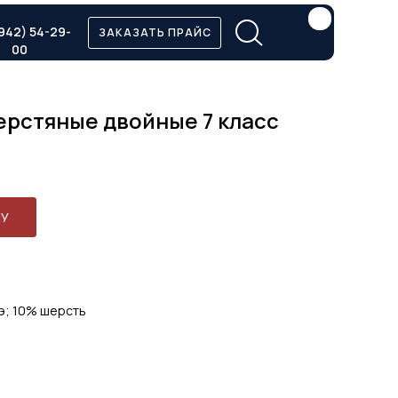
942) 54-29-
ЗАКАЗАТЬ ПРАЙС
00
ерстяные двойные 7 класс
НУ
э; 10% шерсть