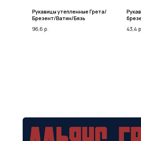
Рукавицы утепленные Грета/
Рукав
Брезент/Ватин/Бязь
брез
96,6
р.
43,4
р