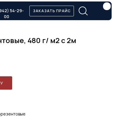
942) 54-29-
ЗАКАЗАТЬ ПРАЙС
00
товые, 480 г/ м2 с 2м
НУ
 брезентовые