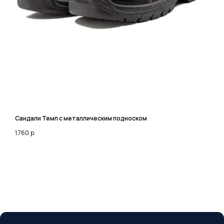
Сделали в
Сандали Темп с металлическим подноском
С
1 760
р.
1