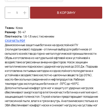
В КОРЗИНУ
Ткань:
Кожа
Размер:
36-47
Плотность:
1,6-1,8 мм с тиснением
СКА
ЧАТЬ PDF
Демисезонные защитные ботинки на однослойной ПУ
(полиуретановой) подошве - отличный выбор для работников от
сельского хозяйства до горно-металлургической промышленности.
Обувь изготовлена из натуральной юфтевой кожи устойчивой к
воздействию агрессивных внешних факторов. Носок защищен
металлическим подноском с ударной нагрузкой до 200 Дж. Подошва
изготовлена литьевым методом из однослойного полиуретана и
устойчива к воздействию кислотно-щелочных веществ (до 20%),
масло-бензольных соединений и нефтепродуктов. Рабочая
температура эксплуатации ботинок от -35°С до +85°С.
Дополнительный комфорт для ног и защиту от ударных нагрузок
обеспечивают амортизатор в пяточной части ботинка и мягкий кант,
защищающий голеностоп. Глухой клапан предотвращает попадание
нетоксичной пыли, влаги и грязи внутрь. Анатомическая стелька из
ЭВА обеспечивает комфорт носки и снижает нагрузку на суставы ног