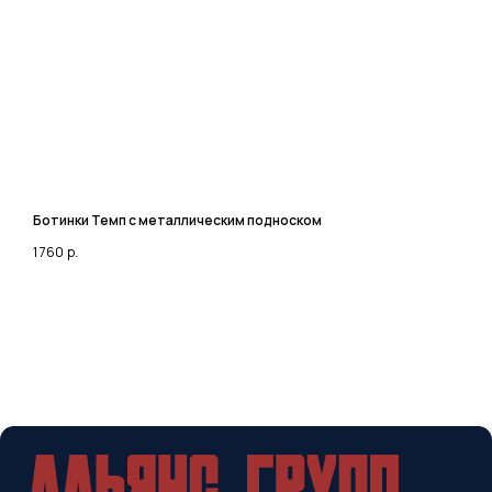
Сделали в
Ботинки Темп с металлическим подноском
С
1 760
р.
2