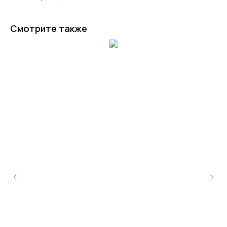
Смотрите также
+7 (4942) 54-29-00
info@sizoptom.ru
© Альянс Групп, 2025
Политика обработки персональных данных