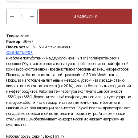
В КОРЗИНУ
Ткань:
Кожа
Размер:
36-47
Плотность:
1,6-1,8 мм с тиснением
СКА
ЧАТЬ PDF
РРабочие полуботинки на двухслойной ПУ/ПУ (полиуретановой)
подошве. Обувь изготовлена из натуральной прорезиненной юфтевой
кожи высокоустойчивой к воздействию агрессивных внешних факторов.
Подкладка ботинок из дышащей трехслойной 3D AirMesh ткани.
Подошва изготовлена литьевым методом, устойчива к воздействию
кислотно-щелочных веществ (до 20%), масло-бензольных соединений
и нефтепродуктов. Рабочая температура эксплуатации ботинок от
-35°С до +85°С. Дополнительный комфорт для ног и защиту от ударных
нагрузок обеспечивают амортизатор в пяточной части ботинка и
мягкий кант, защищающий голеностоп. Глухой клапан предотвращает
попадание нетоксичной пыли, влаги и грязи внутрь. Анатомическая
стелька из ЭВА обеспечивает комфорт носки и снижает нагрузку на
суставы ног
Рабочая обувь: Серия Люкс ПУ/ПУ