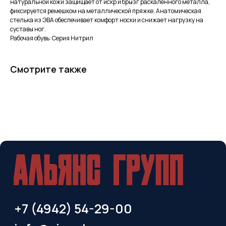
натуральной кожи защищает от искр и брызг раскаленного металла,
фиксируется ремешком на металлической пряжке. Анатомическая
+7 (4942) 54-29-00
стелька из ЭВА обеспечивает комфорт носки и снижает нагрузку на
суставы ног.
info@sizoptom.ru
Рабочая обувь: Серия Нитрил
© Альянс Групп, 2025
Смотрите также
Политика обработки персональных данных
Сделали в