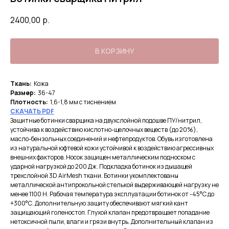
2400,00
р.
В КОРЗИНУ
Ткань:
Кожа
Размер:
36-47
Плотность:
1,6-1,8 мм с тиснением
СКА
ЧАТЬ PDF
Защитные ботинки сварщика на двухслойной подошве ПУ/нитрил,
устойчива к воздействию кислотно-щелочных веществ (до 20%),
масло-бензольных соединений и нефтепродуктов. Обувь изготовлена
из натуральной юфтевой кожи устойчивой к воздействию агрессивных
внешних факторов. Носок защищен металлическим подноском с
ударной нагрузкой до 200 Дж. Подкладка ботинок из дышащей
трехслойной 3D AirMesh ткани. Ботинки укомплектованы
металлической антипрокольной стелькой выдерживающей нагрузку не
менее 1100 Н. Рабочая температура эксплуатации ботинок от -45°С до
+300°С. Дополнительную защиту обеспечивают мягкий кант
защищающий голеностоп. Глухой клапан предотвращает попадание
нетоксичной пыли, влаги и грязи внутрь. Дополнительный клапан из