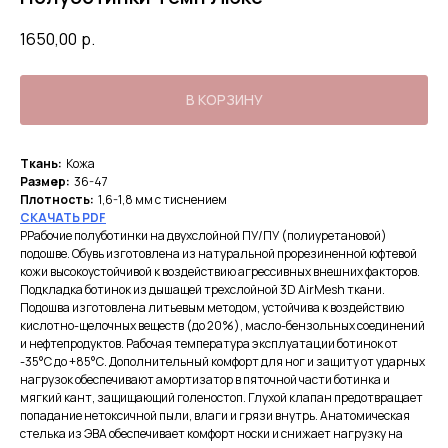
1650,00
р.
В КОРЗИНУ
Ткань:
Кожа
Размер:
36-47
Плотность:
1,6-1,8 мм с тиснением
СКА
ЧАТЬ PDF
РРабочие полуботинки на двухслойной ПУ/ПУ (полиуретановой)
подошве. Обувь изготовлена из натуральной прорезиненной юфтевой
кожи высокоустойчивой к воздействию агрессивных внешних факторов.
Подкладка ботинок из дышащей трехслойной 3D AirMesh ткани.
Подошва изготовлена литьевым методом, устойчива к воздействию
кислотно-щелочных веществ (до 20%), масло-бензольных соединений
и нефтепродуктов. Рабочая температура эксплуатации ботинок от
-35°С до +85°С. Дополнительный комфорт для ног и защиту от ударных
нагрузок обеспечивают амортизатор в пяточной части ботинка и
мягкий кант, защищающий голеностоп. Глухой клапан предотвращает
попадание нетоксичной пыли, влаги и грязи внутрь. Анатомическая
стелька из ЭВА обеспечивает комфорт носки и снижает нагрузку на