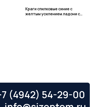
Краги спилковые синие с
желтым усилением ладони с
подкладом Кевлар
+7 (4942) 54-29-00
info@sizoptom.ru