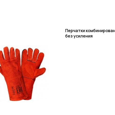
Перчатки комбинирова
без усиления