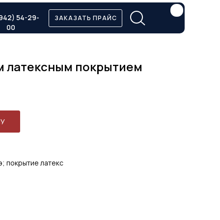
942) 54-29-
ЗАКАЗАТЬ ПРАЙС
00
-м латексным покрытием
НУ
э; покрытие латекс