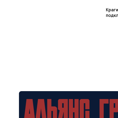
Краги
подк