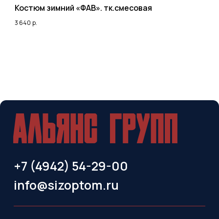
д
Костюм зимний «ФАВ». тк.смесовая
К
3 640
р.
9