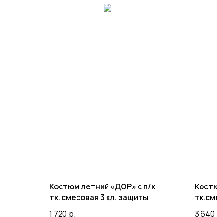
Костюм летний «ДОР» с п/к
Костю
тк. смесовая 3 кл. защиты
тк.см
1 720
р.
3 640