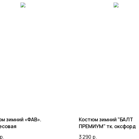
м зимний «ФАВ».
Костюм зимний "БАЛТ
есовая
ПРЕМИУМ" тк. оксфорд
р.
3 290
р.