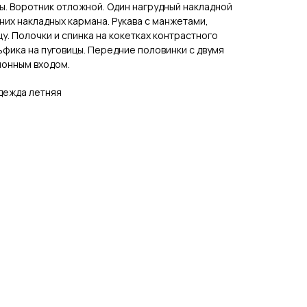
цы. Воротник отложной. Один нагрудный накладной
них накладных кармана. Рукава с манжетами,
у. Полочки и спинка на кокетках контрастного
ьфика на пуговицы. Передние половинки с двумя
лонным входом.
дежда летняя