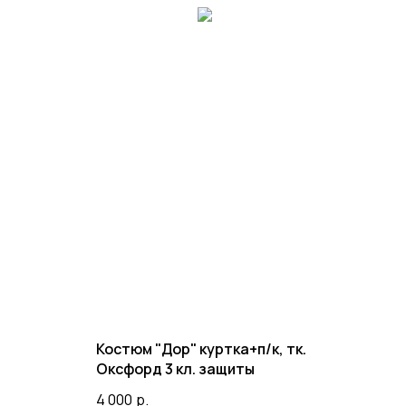
Костюм "Дор" куртка+п/к, тк.
Оксфорд 3 кл. защиты
4 000
р.